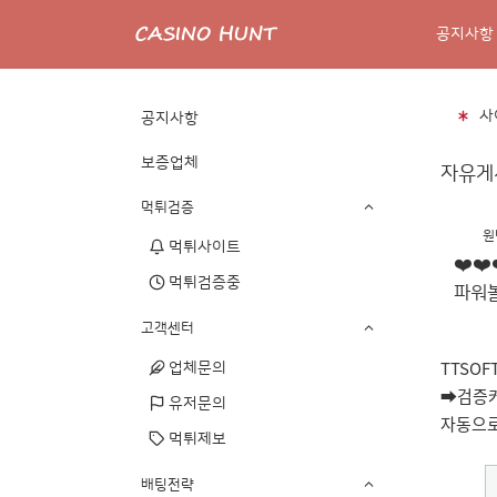
공지사항
사
공지사항
보증업체
자유게
먹튀검증
원
먹튀사이트
❤️❤
먹튀검증중
파워볼
고객센터
TTSO
업체문의
➡️검증
유저문의
자동으로
먹튀제보
배팅전략