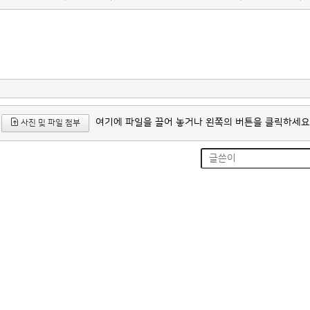
여기에 파일을 끌어 놓거나 왼쪽의 버튼을 클릭하세요
사진 및 파일 첨부